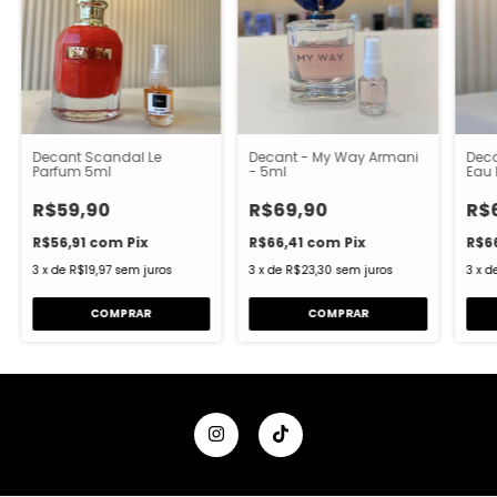
Decant Scandal Le
Decant - My Way Armani
Deca
Parfum 5ml
- 5ml
Eau 
R$59,90
R$69,90
R$
R$56,91
com
Pix
R$66,41
com
Pix
R$6
3
x
de
R$19,97
sem juros
3
x
de
R$23,30
sem juros
3
x
d