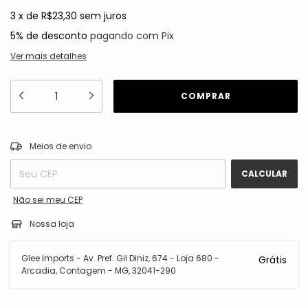
3
x
de
R$23,30
sem juros
5% de desconto
pagando com Pix
Ver mais detalhes
ALTERAR CEP
Entregas para o CEP:
Meios de envio
CALCULAR
Não sei meu CEP
Nossa loja
Glee Imports - Av. Pref. Gil Diniz, 674 - Loja 680 -
Grátis
Arcadia, Contagem - MG, 32041-290