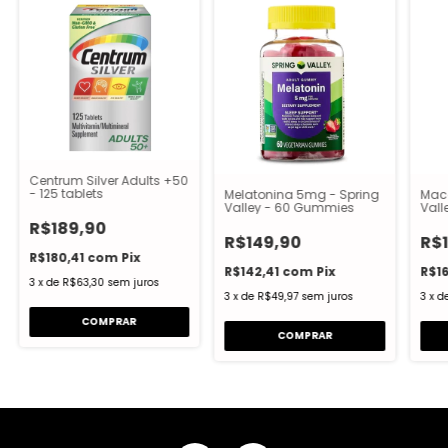
Centrum Silver Adults +50
- 125 tablets
Melatonina 5mg - Spring
Maca
Valley - 60 Gummies
Vall
Tabl
R$189,90
R$149,90
R$
R$180,41
com
Pix
R$142,41
com
Pix
R$16
3
x
de
R$63,30
sem juros
3
x
de
R$49,97
sem juros
3
x
d