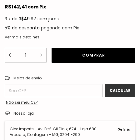
R$142,41
com
Pix
3
x
de
R$49,97
sem juros
5% de desconto
pagando com Pix
Ver mais detalhes
ALTERAR CEP
Entregas para o CEP:
Meios de envio
CALCULAR
Não sei meu CEP
Nossa loja
Glee Imports - Av. Pref. Gil Diniz, 674 - Loja 680 -
Grátis
Arcadia, Contagem - MG, 32041-290