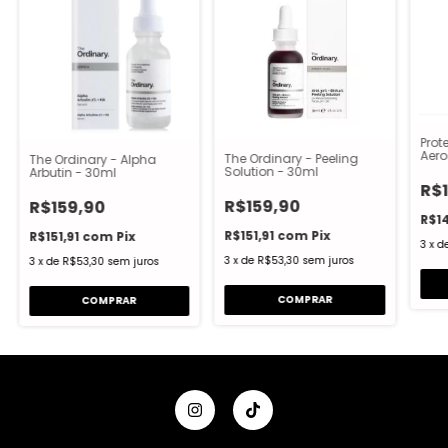
Prot
Aero
The Ordinary - Peeling
The Ordinary - Alpha
Fato
Solution - 30ml
Arbutin - 30ml
R$
R$159,90
R$159,90
R$1
R$151,91
com
Pix
R$151,91
com
Pix
3
x
d
3
x
de
R$53,30
sem juros
3
x
de
R$53,30
sem juros