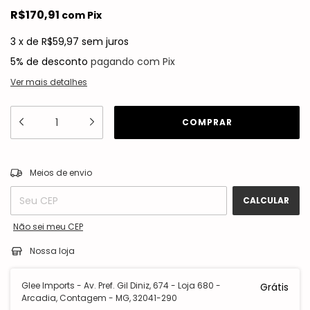
R$170,91
com
Pix
3
x
de
R$59,97
sem juros
5% de desconto
pagando com Pix
Ver mais detalhes
ALTERAR CEP
Entregas para o CEP:
Meios de envio
CALCULAR
Não sei meu CEP
Nossa loja
Glee Imports - Av. Pref. Gil Diniz, 674 - Loja 680 -
Grátis
Arcadia, Contagem - MG, 32041-290