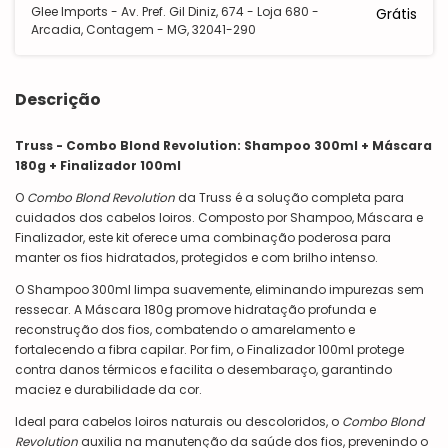
Glee Imports - Av. Pref. Gil Diniz, 674 - Loja 680 -
Grátis
Arcadia, Contagem - MG, 32041-290
Descrição
Truss - Combo Blond Revolution: Shampoo 300ml + Máscara
180g + Finalizador 100ml
O
Combo Blond Revolution
da Truss é a solução completa para
cuidados dos cabelos loiros. Composto por Shampoo, Máscara e
Finalizador, este kit oferece uma combinação poderosa para
manter os fios hidratados, protegidos e com brilho intenso.
O Shampoo 300ml limpa suavemente, eliminando impurezas sem
ressecar. A Máscara 180g promove hidratação profunda e
reconstrução dos fios, combatendo o amarelamento e
fortalecendo a fibra capilar. Por fim, o Finalizador 100ml protege
contra danos térmicos e facilita o desembaraço, garantindo
maciez e durabilidade da cor.
Ideal para cabelos loiros naturais ou descoloridos, o
Combo Blond
Revolution
auxilia na manutenção da saúde dos fios, prevenindo o