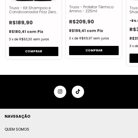
Truss - Protetor Térmico
Truss - Kit Shampoo e
Truss
Amino - 225ml
Condicionador Frizz Zero:
Sham
Shampoo 300ml +
300
Condicionador 300ml
300m
R$209,90
-
6
%
R$189,90
260
R$
R$199,41
com
Pix
R$180,41
com
Pix
R$3
3
x
de
R$69,97
sem juros
3
x
de
R$63,30
sem juros
3
x
d
NAVEGAÇÃO
QUEM SOMOS