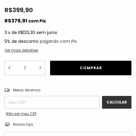
R$399,90
R$379,91
com
Pix
3
x
de
R$133,30
sem juros
5% de desconto
pagando com Pix
Ver mais detalhes
ALTERAR CEP
Entregas para o CEP:
Meios de envio
CALCULAR
Não sei meu CEP
Nossa loja