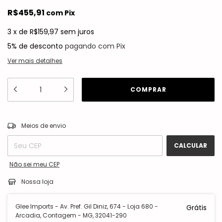
R$455,91
com
Pix
3
x
de
R$159,97
sem juros
5% de desconto
pagando com Pix
Ver mais detalhes
ALTERAR CEP
Entregas para o CEP:
Meios de envio
CALCULAR
Não sei meu CEP
Nossa loja
Glee Imports - Av. Pref. Gil Diniz, 674 - Loja 680 -
Grátis
Arcadia, Contagem - MG, 32041-290