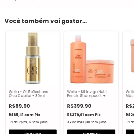
Você também vai gostar...
Wella - Oil Reflections
Wella - Kit Invigo Nutri
Well
Óleo Capilar - 30ml
Enrich: Shampoo 1L +
Más
Máscara 500ml
R$89,90
R$399,90
R$
R$85,41
com
Pix
R$379,91
com
Pix
R$2
3
x
de
R$29,97
sem juros
3
x
de
R$133,30
sem juros
3
x
d