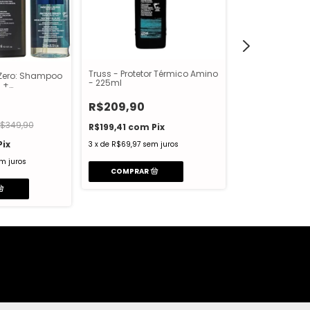
Truss - Protetor Térmico Amino
z Zero: Shampoo
Truss - Kit Sha
- 225ml
l +
Condicionador F
 300ml + Spray
Shampoo 300m
l
R$209,90
Condicionador
R$189,90
$349,90
R$199,41
com
Pix
R$180,41
com
Pix
3
x
de
R$69,97
sem juros
3
x
de
R$63,30
sem
m juros