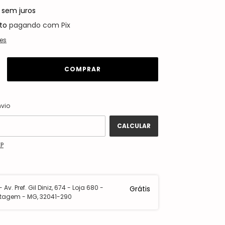
sem juros
to
pagando com Pix
es
ALTERAR CEP
 CEP:
nvio
CALCULAR
EP
 Av. Pref. Gil Diniz, 674 - Loja 680 -
Grátis
tagem - MG, 32041-290