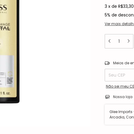
3
x
de
R$33,30
5% de descon
Ver mais detalh
Entregas para o
Meios de e
Não sei meu C
Nossa loja
Glee Imports -
Arcadia, Con