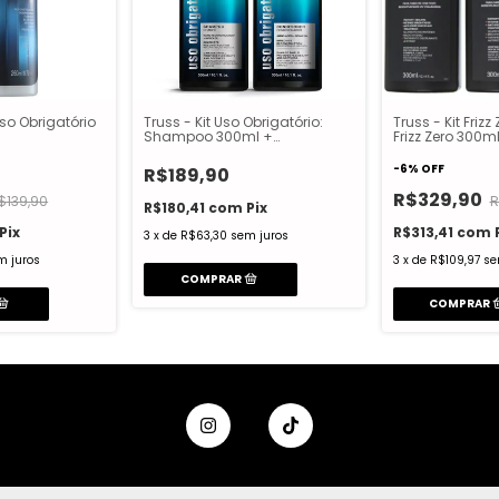
Truss - Kit Uso Obrigatório:
so Obrigatório
Truss - Kit Friz
Shampoo 300ml +
Frizz Zero 300m
Condicionador 300ml
Condicionador
Frizz Zero 260m
-
6
%
OFF
R$189,90
R$329,90
$139,90
R
R$180,41
com
Pix
Pix
R$313,41
com
3
x
de
R$63,30
sem juros
m juros
3
x
de
R$109,97
se