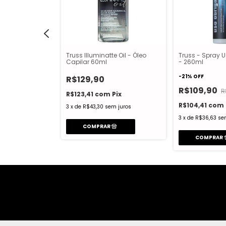
uss - Sérum de
Truss - Spray U
Truss Illuminatte Oil - Óleo
turno 250ml
- 260ml
Capilar 60ml
-
21
%
OFF
R$129,90
R$109,90
$179,90
R
R$123,41
com
Pix
Pix
R$104,41
com
3
x
de
R$43,30
sem juros
m juros
3
x
de
R$36,63
se