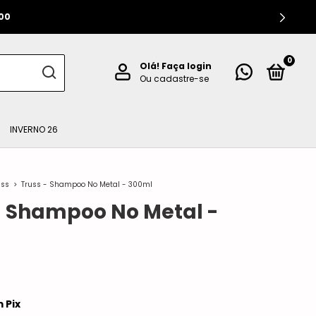
00
0
Olá!
Faça login
Ou cadastre-se
INVERNO 26
uss
>
Truss - Shampoo No Metal - 300ml
- Shampoo No Metal -
m
Pix